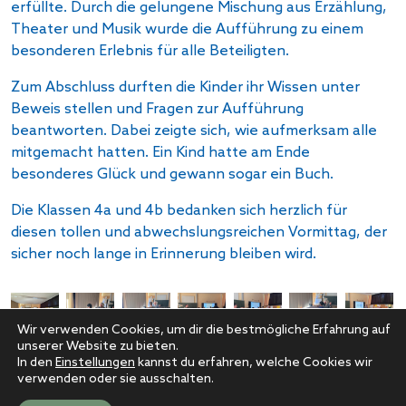
erfüllte. Durch die gelungene Mischung aus Erzählung,
Theater und Musik wurde die Aufführung zu einem
besonderen Erlebnis für alle Beteiligten.
Zum Abschluss durften die Kinder ihr Wissen unter
Beweis stellen und Fragen zur Aufführung
beantworten. Dabei zeigte sich, wie aufmerksam alle
mitgemacht hatten. Ein Kind hatte am Ende
besonderes Glück und gewann sogar ein Buch.
Die Klassen 4a und 4b bedanken sich herzlich für
diesen tollen und abwechslungsreichen Vormittag, der
sicher noch lange in Erinnerung bleiben wird.
Wir verwenden Cookies, um dir die bestmögliche Erfahrung auf
unserer Website zu bieten.
In den
Einstellungen
kannst du erfahren, welche Cookies wir
verwenden oder sie ausschalten.